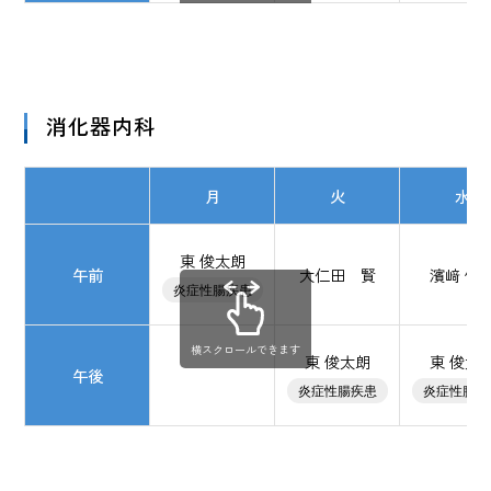
消化器内科
月
火
水
東 俊太朗
午前
大仁田 賢
濱﨑 俊
炎症性腸疾患
横スクロールできます
東 俊太朗
東 俊太
午後
炎症性腸疾患
炎症性腸疾