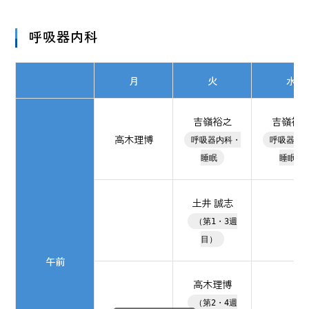
呼吸器内科
月
火
水
吉嶺裕之
吉嶺裕
高木理博
呼吸器内科・
呼吸器内
睡眠
睡眠
土井 誠志
（第1・3週
目）
午前
高木理博
（第2・4週