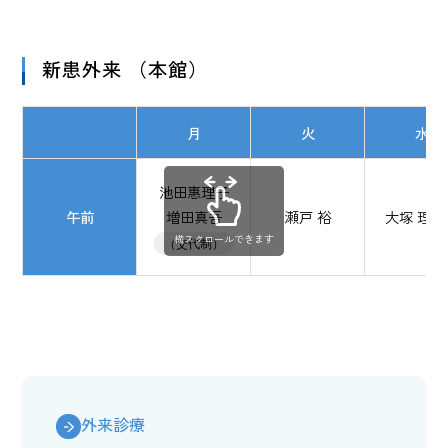
新患外来 （本館）
月
火
水
池田惠理子
午前
増田真吾
瀬戸 裕
大塚 理佳
横スクロールできます
（交代制）
外来診療