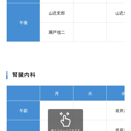
山近史郎
山近史
午後
瀬戸信二
腎臓内科
月
火
水
午前
坂井正
坂井正
横スクロールできます