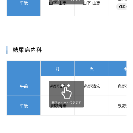
午後
山下 由恵
山下 由恵
CKD/PD
糖尿病内科
月
火
水
午前
泉野清宏
泉野清宏
泉野清
横スクロールできます
午後
泉野清宏
泉野清