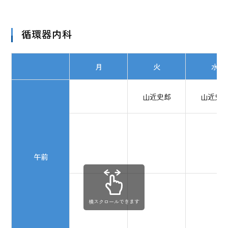
循環器内科
月
火
水
山近史郎
山近史
午前
横スクロールできます