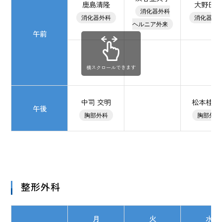
鹿島清隆
大野田 
消化器外科
消化器外科
消化器外
ヘルニア外来
午前
横スクロールできます
中司 交明
松本桂太
午後
胸部外科
胸部外科
整形外科
月
火
水