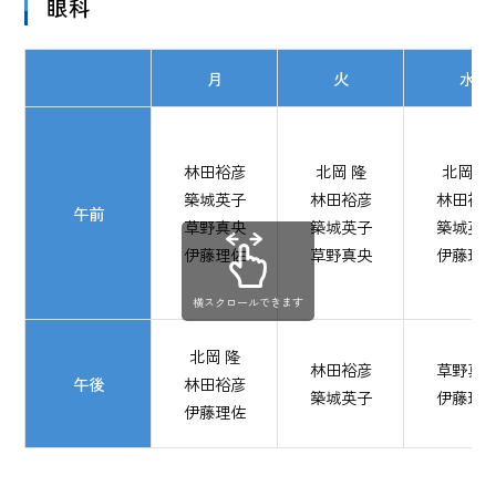
眼科
月
火
水
林田裕彦
北岡 隆
北岡 隆
築城英子
林田裕彦
林田裕
午前
草野真央
築城英子
築城英
伊藤理佐
草野真央
伊藤理
横スクロールできます
北岡 隆
林田裕彦
草野真
午後
林田裕彦
築城英子
伊藤理
伊藤理佐