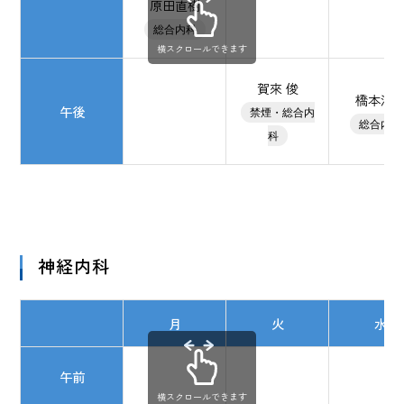
原田直樹
総合内科
横スクロールできます
賀來 俊
橋本法
午後
禁煙・総合内
総合内科
科
神経内科
月
火
水
午前
横スクロールできます