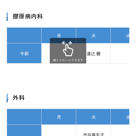
膠原病内科
月
火
水
午前
道辻 徹
横スクロールできます
外科
月
火
水
渋谷亜矢子