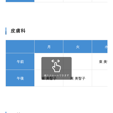
皮膚科
月
火
水
午前
東 美智
横スクロールできます
午後
東 美智子
東 美智子