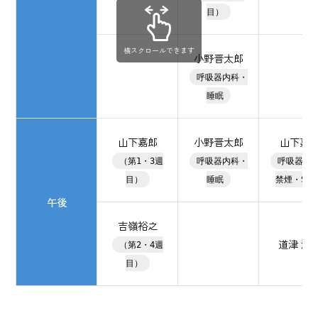
目）
横スクロールできます
小野晋太郎
呼吸器内科・
睡眠
山下嘉郎
小野晋太郎
山下嘉
（第1・3週
呼吸器内科・
呼吸器内
目）
睡眠
禁煙・SAS
午後
吉嶺裕之
道津 洋
（第2・4週
目）