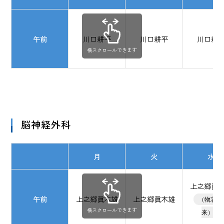
午前
川口耕平
川口耕平
川口耕
横スクロールできます
脳神経外科
月
火
水
上之郷眞
午前
上之郷眞木雄
上之郷眞木雄
（物忘れ
横スクロールできます
来）