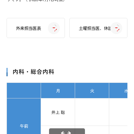
外来担当医表
土曜担当医、休診表
内科・総合内科
月
火
水
井上 聡
午前